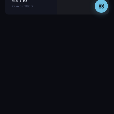
6.4 / 10
Оценок: 3800
Режиссёр
Масааки Юаса
РЕЖИССЁР