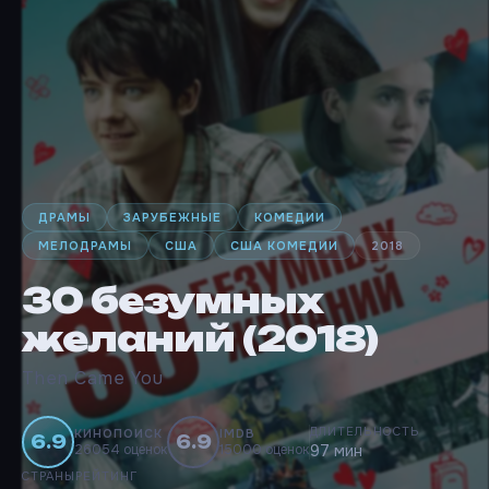
ДРАМЫ
ЗАРУБЕЖНЫЕ
КОМЕДИИ
МЕЛОДРАМЫ
США
США КОМЕДИИ
2018
30 безумных
желаний (2018)
Then Came You
ДЛИТЕЛЬНОСТЬ
КИНОПОИСК
IMDB
6.9
6.9
26054 оценок
15000 оценок
97 мин
СТРАНЫ
РЕЙТИНГ