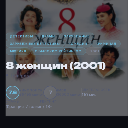
ДЕТЕКТИВЫ
ДРАМЫ
ЗАРУБЕЖНЫЕ
ЗАРУБЕЖНЫЕ ДЕТЕКТИВЫ
КОМЕДИИ
КРИМИНАЛ
МЮЗИКЛ
С ВЫСОКИМ РЕЙТИНГОМ
2001
8 женщин (2001)
8 femmes
ДЛИТЕЛЬНОСТЬ
КИНОПОИСК
IMDB
7.6
7
86495 оценок
36000 оценок
110 мин
СТРАНЫ
РЕЙТИНГ
Франция, Италия
r / 18+