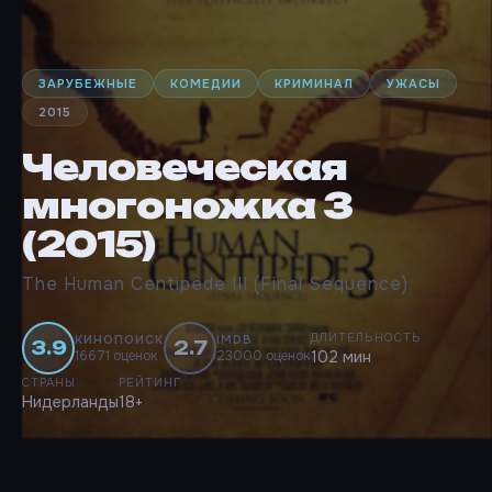
ЗАРУБЕЖНЫЕ
КОМЕДИИ
КРИМИНАЛ
УЖАСЫ
2015
Человеческая
многоножка 3
(2015)
The Human Centipede III (Final Sequence)
ДЛИТЕЛЬНОСТЬ
КИНОПОИСК
IMDB
3.9
2.7
16671 оценок
23000 оценок
102 мин
СТРАНЫ
РЕЙТИНГ
Нидерланды
18+