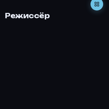
Режиссёр
Ламберто Бава
РЕЖИССЁР
Актёры