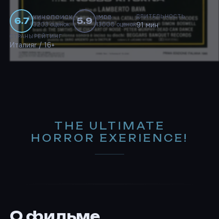
ДЛИТЕЛЬНОСТЬ
КИНОПОИСК
IMDB
6.7
5.9
3203 оценок
13000 оценок
91 мин
СТРАНЫ
РЕЙТИНГ
Италия
r / 16+
THE ULTIMATE
HORROR EXERIENCE!
О фильме