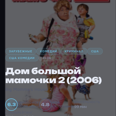
ЗАРУБЕЖНЫЕ
КОМЕДИИ
КРИМИНАЛ
США
США КОМЕДИИ
2006
Дом большой
мамочки 2 (2006)
Big Momma's House 2
ДЛИТЕЛЬНОСТЬ
КИНОПОИСК
IMDB
6.3
4.8
65258 оценок
49000 оценок
99 мин
СТРАНЫ
РЕЙТИНГ