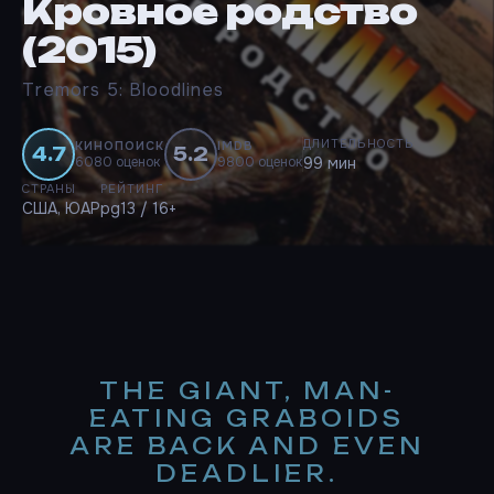
Кровное родство
(2015)
Tremors 5: Bloodlines
ДЛИТЕЛЬНОСТЬ
КИНОПОИСК
IMDB
4.7
5.2
6080 оценок
9800 оценок
99 мин
СТРАНЫ
РЕЙТИНГ
США, ЮАР
pg13 / 16+
THE GIANT, MAN-
EATING GRABOIDS
ARE BACK AND EVEN
DEADLIER.