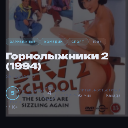
ЗАРУБЕЖНЫЕ
КОМЕДИИ
СПОРТ
1994
Горнолыжники 2
(1994)
Ski School 2
ДЛИТЕЛЬНОСТЬ
СТРАНЫ
КИНОПОИСК
IMDB
5
4
182 оценок
1600 оценок
92 мин
Канада
РЕЙТИНГ
r / 16+