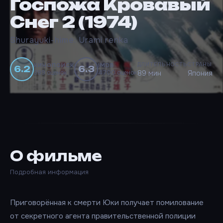
Госпожа Кровавый
Снег 2 (1974)
Shurayuki-hime: Urami renka
ДЛИТЕЛЬНОСТЬ
СТРАНЫ
КИНОПОИСК
IMDB
6.2
6.3
389 оценок
4700 оценок
89 мин
Япония
О фильме
Подробная информация
Приговорённая к смерти Юки получает помилование
от секретного агента правительственной полиции