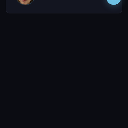
Актёры
Никита Ефремов
ИВАН ЦАРЕВИЧ
Иван Охлобыстин
ЦАРЬ