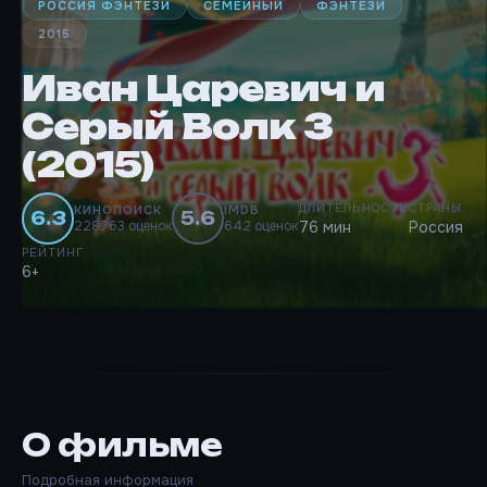
РОССИЯ ФЭНТЕЗИ
СЕМЕЙНЫЙ
ФЭНТЕЗИ
2015
Иван Царевич и
Серый Волк 3
(2015)
ДЛИТЕЛЬНОСТЬ
СТРАНЫ
КИНОПОИСК
IMDB
6.3
5.6
228763 оценок
642 оценок
76 мин
Россия
РЕЙТИНГ
6+
О фильме
Подробная информация