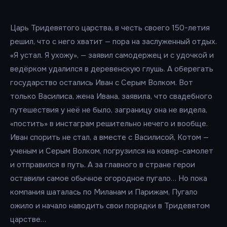
Царь Тридевятого царства, в честь своего 150-летия
решил, что с него хватит — пора на заслуженный отдых.
«Я устал. Я ухожу», — заявил самодержец и с удочкой и
ведёрком удалился в деревенскую глушь. А оберегать
государство остались Иван с Серым Волком. Вот
только Василиса, жена Ивана, заявила, что свадебного
путешествия у неё не было, заграницу она не видела,
«постить» в инстаграм решительно нечего и вообще.
Иван спорить не стал, а вместе с Василисой, Котом —
ученым и Серым Волком, погрузился на ковер-самолет
и отправился в путь. А за главного в стране герои
оставили самое обычное огородное пугало… Но пока
компания шаталась по Миланам и Парижам, Пугало
ожило и начало наводить свои порядки в Тридевятом
царстве…