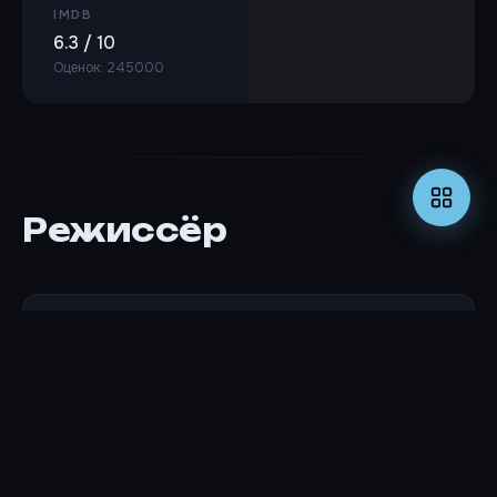
IMDB
6.3 / 10
Оценок: 245000
Режиссёр
Гари Виник
РЕЖИССЁР