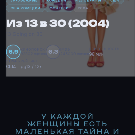
ЗАРУБЕЖНЫЕ
КОМЕДИИ
МЕЛОДРАМЫ
США
США КОМЕДИИ
ФЭНТЕЗИ
2004
Из 13 в 30 (2004)
13 Going on 30
ДЛИТЕЛЬНОСТЬ
КИНОПОИСК
IMDB
6.9
6.3
92802 оценок
245000 оценок
98 мин
СТРАНЫ
РЕЙТИНГ
США
pg13 / 12+
У КАЖДОЙ
ЖЕНЩИНЫ ЕСТЬ
МАЛЕНЬКАЯ ТАЙНА И