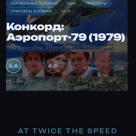
ЗАРУБЕЖНЫЕ БОЕВИКИ
США
ТРИЛЛЕРЫ
ТРИЛЛЕРЫ БОЕВИКИ
1979
Конкорд:
Аэропорт-79 (1979)
The Concorde: Airport '79
ДЛИТЕЛЬНОСТЬ
СТРАНЫ
КИНОПОИСК
IMDB
5.6
4.5
935 оценок
7600 оценок
113 мин
США
РЕЙТИНГ
pg / 16+
AT TWICE THE SPEED