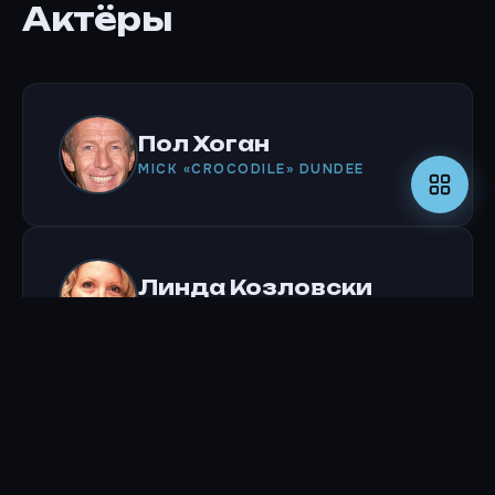
Актёры
Пол Хоган
MICK «CROCODILE» DUNDEE
Линда Козловски
SUE CHARLTON
Джон Майллон
WALTER REILLY