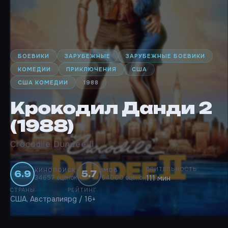
БОЕВИКИ
ЗАРУБЕЖНЫЕ
ЗАРУБЕЖНЫЕ БОЕВИКИ
КОМЕДИИ
ПРИКЛЮЧЕНИЯ
США
США КОМЕДИИ
1988
Крокодил Данди 2
(1988)
Crocodile Dundee II
ДЛИТЕЛЬНОСТЬ
КИНОПОИСК
IMDB
6.9
5.7
34657 оценок
64000 оценок
111 мин
СТРАНЫ
РЕЙТИНГ
США, Австралия
pg / 16+