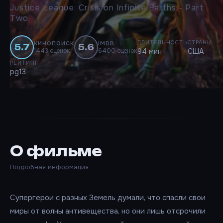
Justice League: Crisis on Infinite Earths - Part
Two
ДЛИТЕЛЬНОСТЬ
СТРАНЫ
КИНОПОИСК
IMDB
5.7
5.6
1443 оценок
6400 оценок
94 мин
США
РЕЙТИНГ
pg13
О фильме
Подробная информация
Супергерои с разных Земель думали, что спасли свои
миры от волны антивещества, но они лишь отсрочили