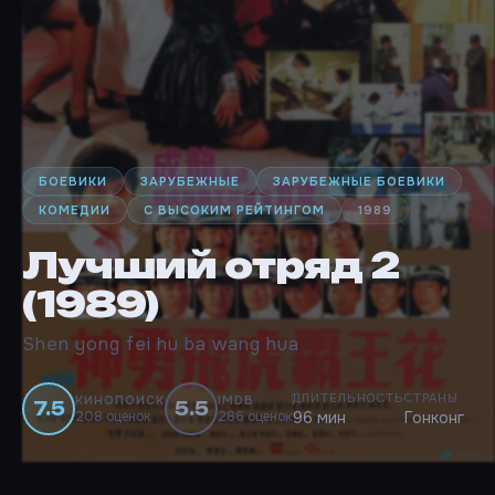
БОЕВИКИ
ЗАРУБЕЖНЫЕ
ЗАРУБЕЖНЫЕ БОЕВИКИ
КОМЕДИИ
С ВЫСОКИМ РЕЙТИНГОМ
1989
Лучший отряд 2
(1989)
Shen yong fei hu ba wang hua
ДЛИТЕЛЬНОСТЬ
СТРАНЫ
КИНОПОИСК
IMDB
7.5
5.5
208 оценок
286 оценок
96 мин
Гонконг