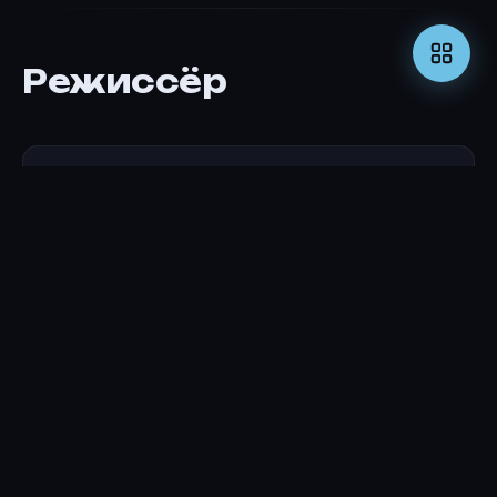
Режиссёр
Уэллсон Чинь
РЕЖИССЁР
Актёры