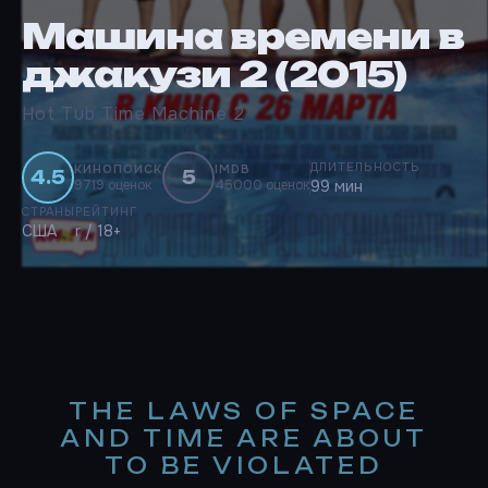
Машина времени в
джакузи 2 (2015)
Hot Tub Time Machine 2
ДЛИТЕЛЬНОСТЬ
КИНОПОИСК
IMDB
4.5
5
9719 оценок
45000 оценок
99 мин
СТРАНЫ
РЕЙТИНГ
США
r / 18+
THE LAWS OF SPACE
AND TIME ARE ABOUT
TO BE VIOLATED