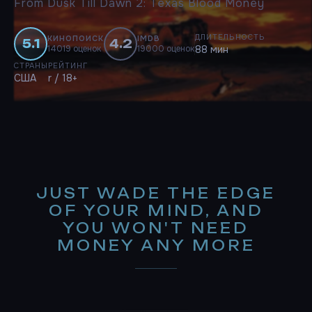
From Dusk Till Dawn 2: Texas Blood Money
ДЛИТЕЛЬНОСТЬ
КИНОПОИСК
IMDB
5.1
4.2
14019 оценок
19000 оценок
88 мин
СТРАНЫ
РЕЙТИНГ
США
r / 18+
JUST WADE THE EDGE
OF YOUR MIND, AND
YOU WON'T NEED
MONEY ANY MORE