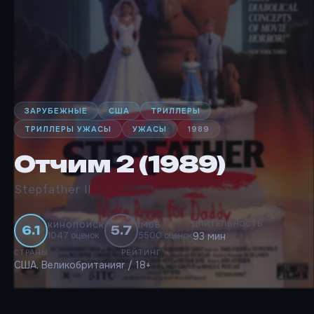
ЗАРУБЕЖНЫЕ
США
ТРИЛЛЕРЫ
ТРИЛЛЕРЫ УЖАСЫ
УЖАСЫ
1989
Отчим 2 (1989)
Stepfather II
ДЛИТЕЛЬНОСТЬ
КИНОПОИСК
IMDB
6.1
5.7
1047 оценок
5500 оценок
93 мин
СТРАНЫ
РЕЙТИНГ
США, Великобритания
r / 18+