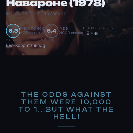
Навароне (1978)
Force 10 from Navarone
ДЛИТЕЛЬНОСТЬ
КИНОПОИСК
IMDB
6.3
6.4
678 оценок
21000 оценок
118 мин
СТРАНЫ
РЕЙТИНГ
Великобритания
pg
THE ODDS AGAINST
THEM WERE 10,000
TO 1...BUT WHAT THE
HELL!