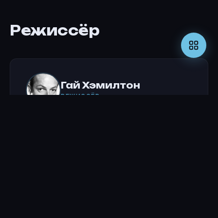
Режиссёр
Гай Хэмилтон
РЕЖИССЁР
Актёры