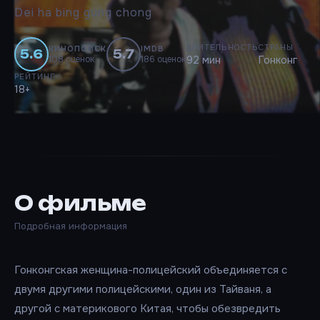
Dei ha bing gung chong
ДЛИТЕЛЬНОСТЬ
СТРАНЫ
КИНОПОИСК
IMDB
5.6
5.7
108 оценок
186 оценок
92 мин
Гонконг
РЕЙТИНГ
18+
О фильме
Подробная информация
Гонконгская женщина-полицейский объединяется с
двумя другими полицейскими, один из Тайваня, а
другой с материкового Китая, чтобы обезвредить