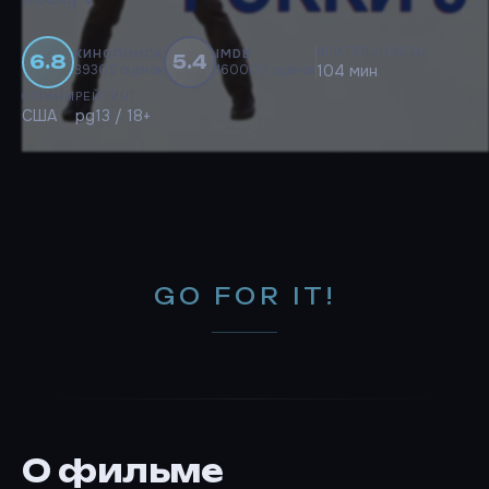
ДЛИТЕЛЬНОСТЬ
КИНОПОИСК
IMDB
6.8
5.4
39305 оценок
160000 оценок
104 мин
СТРАНЫ
РЕЙТИНГ
США
pg13 / 18+
GO FOR IT!
О фильме