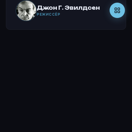
Джон Г. Эвилдсен
РЕЖИССЁР
Актёры
Сильвестр Сталлоне
ROCKY