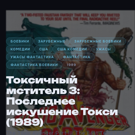
БОЕВИКИ
ЗАРУБЕЖНЫЕ
ЗАРУБЕЖНЫЕ БОЕВИКИ
КОМЕДИИ
США
США КОМЕДИИ
УЖАСЫ
УЖАСЫ ФАНТАСТИКА
ФАНТАСТИКА
ФАНТАСТИКА БОЕВИКИ
1989
Токсичный
мститель 3:
Последнее
искушение Токси
(1989)
The Toxic Avenger Part III: The Last Temptation