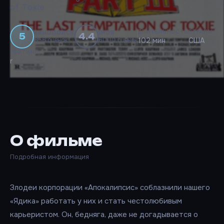
of Toxie
ДЛИТЕЛЬНОСТЬ
СТРАНЫ
КИНОПОИСК
IMDB
5
4.4
856 оценок
6000 оценок
102 мин
США
РЕЙТИНГ
r
О фильме
Подробная информация
Злодеи корпорации «Апокалипсис» соблазнили нашего
«Ядика» работать у них и стать честолюбивым
карьеристом. Он, бедняга, даже не догадывается о