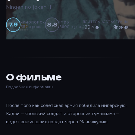
Ningen no joken III
ДЛИТЕЛЬНОСТЬ
СТРАНЫ
КИНОПОИСК
IMDB
7.9
8.8
557 оценок
8600 оценок
190 мин
Япония
О фильме
Подробная информация
После того как советская армия победила имперскую,
Кадзи — японский солдат и сторонник гуманизма —
ведет выживщших солдат через Маньчжурию.