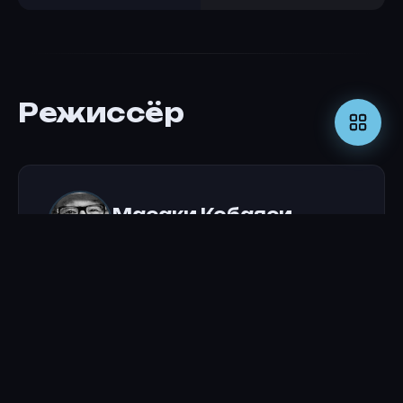
Режиссёр
Масаки Кобаяси
РЕЖИССЁР
Актёры