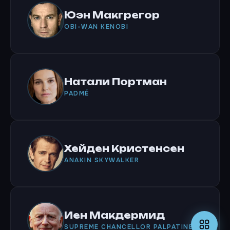
Юэн Макгрегор
OBI-WAN KENOBI
Натали Портман
PADMÉ
Хейден Кристенсен
ANAKIN SKYWALKER
Иен Макдермид
SUPREME CHANCELLOR PALPATINE