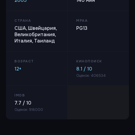
2005
140 мин
СТРАНА
MPAA
США, Швейцария,
PG13
Великобритания,
Италия, Таиланд
ВОЗРАСТ
КИНОПОИСК
12+
8.1 / 10
Оценок: 406534
IMDB
7.7 / 10
Оценок: 916000