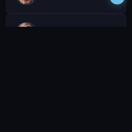
Сэмюэл Л. Джексон
MACE WINDU
WEB-DL 1080p
🎬 1920x804, 25 fps, AVC, 5028 Кбит/сек
🔊 E-AC-3, 48.0 KHz, 6ch,
448kbps
⏱ 2ч 14м
5.57 ГБ
Профессиональный (дублированный)
342
/
11