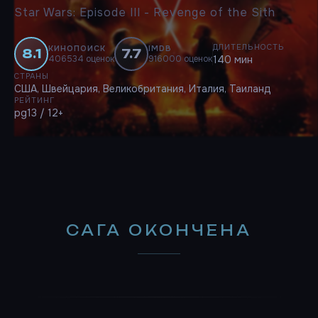
Star Wars: Episode III - Revenge of the Sith
ДЛИТЕЛЬНОСТЬ
КИНОПОИСК
IMDB
8.1
7.7
406534 оценок
916000 оценок
140 мин
СТРАНЫ
США, Швейцария, Великобритания, Италия, Таиланд
РЕЙТИНГ
pg13 / 12+
САГА ОКОНЧЕНА